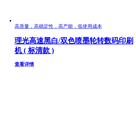
高质量，高稳定性，高产能，低使用成本
理光高速黑白/双色喷墨轮转数码印刷
机 ( 标清款 )
查看详情