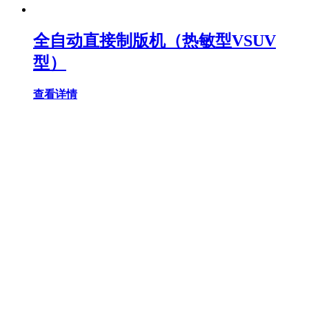
全自动直接制版机（热敏型VSUV
型）
查看详情