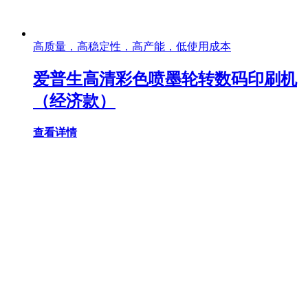
高质量，高稳定性，高产能，低使用成本
爱普生高清彩色喷墨轮转数码印刷机
（经济款）
查看详情