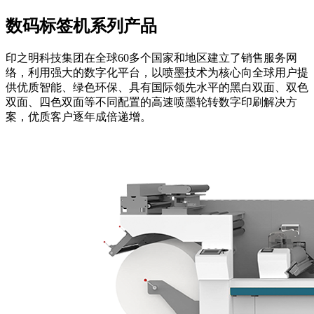
数码标签机系列产品
印之明科技集团在全球60多个国家和地区建立了销售服务网
络，利用强大的数字化平台，以喷墨技术为核心向全球用户提
供优质智能、绿色环保、具有国际领先水平的黑白双面、双色
双面、四色双面等不同配置的高速喷墨轮转数字印刷解决方
案，优质客户逐年成倍递增。